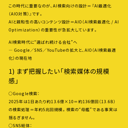
この時代に重要なのが、AI検索向けの設計＝『AI最適化
（AIO対策）』です。
AIと親和性の高いコンテンツ設計＝AIO（AI検索最適化 / AI
Optimization）の重要性が急拡大しています。
AI検索時代に“選ばれ続ける会社”へ
— Google／SNS／YouTubeの拡大と、AIO（AI検索最適
化）の現在地
1) まず把握したい「検索媒体の規模
感」
○Google検索：
2025年は1日あたり約13.6億×10＝約136億回（13.6B）
の検索処理＝年約5兆回規模。検索の“母艦”である事実は
揺るぎません。
○SNS総体：