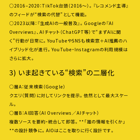
○2016–2020：TikTok台頭（2016〜）。『レコメンド主導』
のフィードが“検索の代替”として機能。
○2023以降：『生成AIの一般普及』。Googleの『AI
Overviews』、AIチャット（ChatGPT等）で“まずAIに聞
く”行動が日常に。YouTubeやSNSも検索窓＋AI推薦のハ
イブリッド化が進行。YouTube・Instagramの利用規模は
さらに拡大。
3) いま起きている“検索”の二層化
○層A：従来検索（Google）
クエリ（質問）に対してリンクを提示。依然として最大スケー
ル。
○層B：AI回答（AI Overviews／AIチャット）
複数ソースを要約・統合して即答。**「誰の情報を引くか」
**の設計競争に。AIOはここを取りに行く設計です。