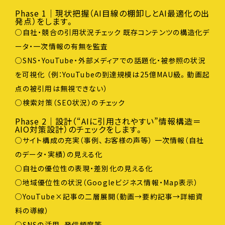
Phase 1｜現状把握（AI目線の棚卸しとAI最適化の出
発点）をします。
○自社・競合の引用状況チェック 既存コンテンツの構造化デ
ータ・一次情報の有無を監査
○SNS・YouTube・外部メディアでの話題化・被参照の状況
を可視化 （例：YouTubeの到達規模は25億MAU級。動画起
点の被引用は無視できない）
○検索対策（SEO状況）のチェック
Phase 2｜設計（“AIに引用されやすい”情報構造＝
AIO対策設計）のチェックをします。
○サイト構成の充実（事例、お客様の声等） 一次情報（自社
のデータ・実績）の見える化
○自社の優位性の表現・差別化の見える化
○地域優位性の状況（Googleビジネス情報・Map表示）
○YouTube×記事の二層展開（動画→要約記事→詳細資
料の導線）
○SNSの活用、発信頻度等