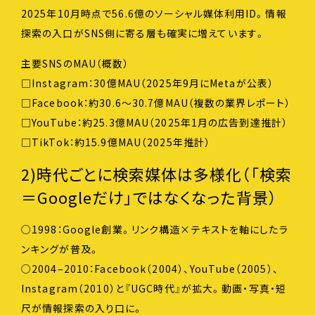
2025年10月時点で56.6億のソーシャル媒体利用ID。情報
探索の入口がSNS側に寄る層も確実に増えています。
主要SNSのMAU（概数）
□Instagram：30億MAU（2025年9月にMetaが公表）
□Facebook：約30.6〜30.7億MAU（複数の業界レポート）
□YouTube：約25.3億MAU（2025年1月の広告到達推計）
□TikTok：約15.9億MAU（2025年推計）
2)時代ごとに検索媒体は多様化（「検索
＝Googleだけ」ではなくなった背景）
○1998：Google創業。リンク構造×テキストを軸にしたラ
ンキングが普及。
○2004–2010：Facebook（2004）、YouTube（2005）、
Instagram（2010）と『UGC時代』が拡大。動画・写真・短
尺が情報探索の入り口に。