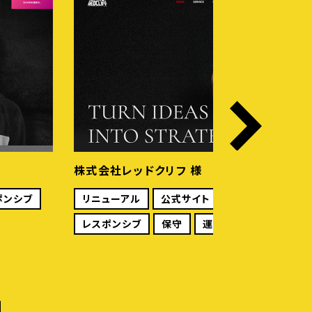
社レッドクリフ 様
サンエイ
ーアル
公式サイト
WordPress
リニュー
ンシブ
保守
運用
レスポン