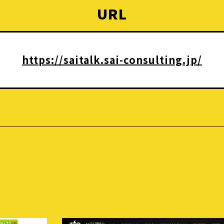
URL
https://saitalk.sai-consulting.jp/