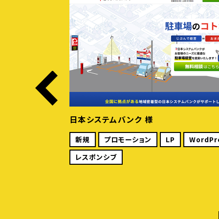
本システムバンク 様
株式
新規
プロモーション
LP
WordPress
新
レスポンシブ
保