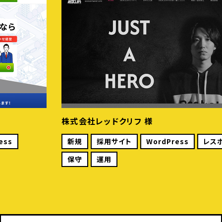
会社レッドクリフ 様
株式会
規
採用サイト
WordPress
レスポンシブ
リニュ
守
運用
レスポ