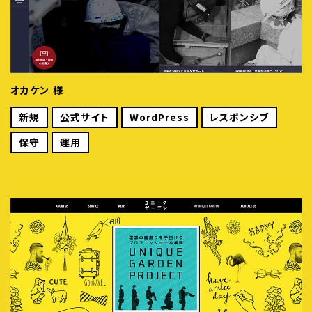
オカケン 様
新規
公式サイト
WordPress
レスポンシブ
保守
運用