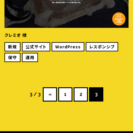
クレミオ 様
新規
公式サイト
WordPress
レスポンシブ
保守
運用
3 / 3
«
1
2
3